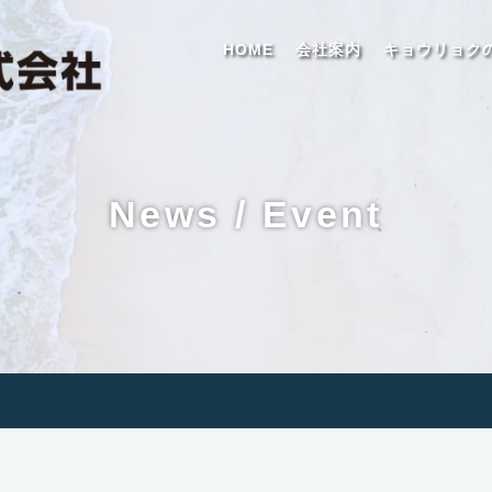
HOME
会社案内
キョウリョク
News / Event